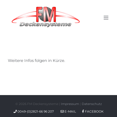
Skip
to
content
Weitere Infos folgen in Kürze.
©
2026 FM Deckensysteme |
Impressum
|
Datenschutz
0049-(0)2821-66 96 207
E-MAIL
FACEBOOK